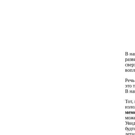
В на
разв
свер
вопл
Речь
это 
В на
Тот,
изло
мем
може
Уви
будт
дета