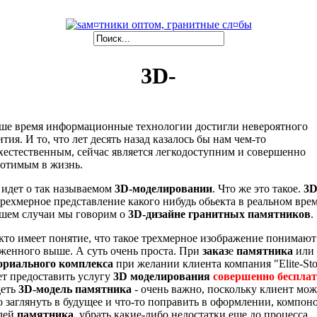
3D-
ше время информационные технологии достигли невероятного
ития. И то, что лет десять назад казалось бы нам чем-то
хестественным, сейчас является легкодоступним и совершенно
отимым в жизнь.
 идет о так называемом
3D-моделировании
. Что же это такое.
3
трехмерное представление какого нибудь обьекта в реальном вре
шем случаи мы говорим о
3D-дизайне
гранитных памятников
.
 кто имеет понятие, что такое трехмерное изображение понимают
женного выше. А суть очень проста. При
заказ
е
памятника
или
ориального
комплекса
при желании клиента компания "Elite-St
т предоставить услугу
3D
моделирования
совершенно бесплат
деть
3D-модель
памятника
- очень важно, поскольку клиент мож
о заглянуть в будущее и что-то поправить в оформлении, компон
лей
памятника
, убрать какие-либо недостатки еще до процесса