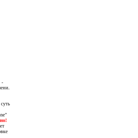
D
-
мени.
 суть
one"
но!
ет
овке