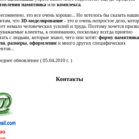
отовления памятника
или
комплекса
.
несомненно, это все очень хорошо... Но хотелось бы сказать наш
нтам, что
3D-моделирование
- это и очень непростое дело, кото
ует немало человеческих усилий и труда. Поэтому хочется призв
 уважаемые клиенты, к пониманию, поскольку всегда приятно
тать с людьми, которые знают, чего они хотят:
форму
памятник
ли
,
размеры
,
оформление
и много других специфических
нтов...
еднее обновление ( 05.04.2010 г. )
Контакты