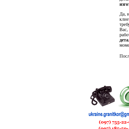
изг
Да, 
клие
треб
Вас,
рабо
дета
моме
Посл