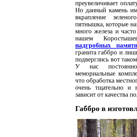
преувеличивает оплату
Но данный камень име
вкрапление зелено
пятнышка, которые на
много железа и часто
нашем Коростыш
надгробных памятн
гранита габбро и лиш
подверглись вот тако
У нас постоянн
мемориальные компле
что обработка местно
очень тщательно и 
зависит от качества 
Габбро в изготов