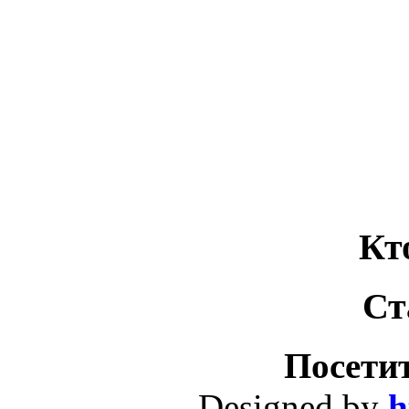
Кт
Ст
Посетит
Designed by
h