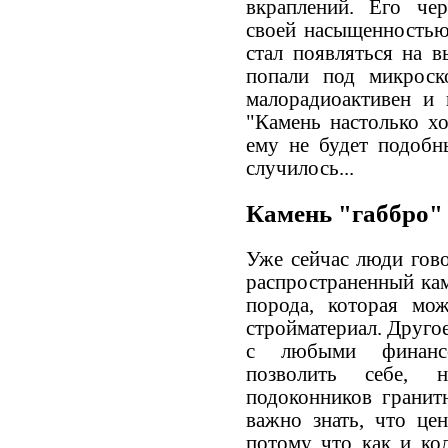
вкраплений. Его че
своей насыщенностью 
стал появляться на в
попали под микроск
малорадиоактивен и 
"Камень настолько х
ему не будет подобны
случилось...
Камень "габбро"
Уже сейчас люди гово
распространенный кам
порода, которая мо
стройматериал. Другое 
с любыми финансо
позволить себе, н
подоконников гранитн
важно знать, что це
потому что как и кол