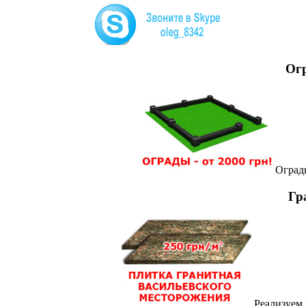
Огр
Оград
Гр
Реализуем