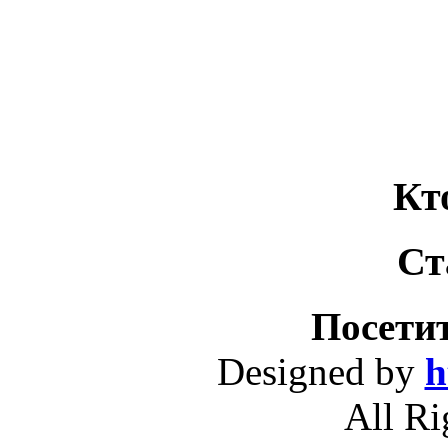
Кт
Ст
Посетит
Designed by
h
All Ri