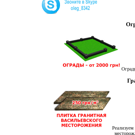
Огр
Оград
Гр
Реализуем
месторож